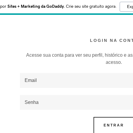
 por
Sites + Marketing da GoDaddy.
Crie seu site gratuito agora.
Exp
LOGIN NA CON
Acesse sua conta para ver seu perfil, histórico e a
acesso.
como:
addy.com
ta
ENTRAR