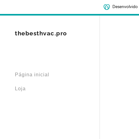
Desenvolvido
thebesthvac.pro
Conectado 
Página inicial
Entrar
filler@god
Loja
Criar con
Pedidos
Pedidos