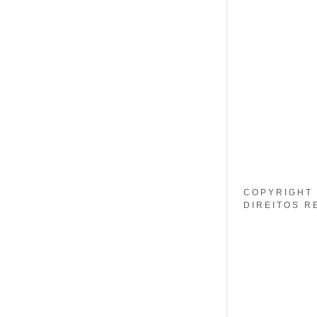
Minha co
Minha co
Finalizar 
COPYRIGHT 
DIREITOS R